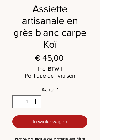
Assiette
artisanale en
grès blanc carpe
Koï
Prijs
€ 45,00
incl.BTW
|
Politique de livraison
Aantal
*
In winkelwagen
Notre boutique de poterie est fière