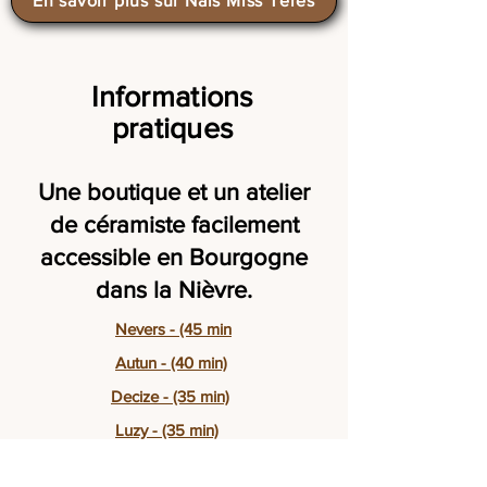
En savoir plus sur Naïs Miss Teres
Informations
pratiques
Une boutique et un atelier
de céramiste facilement
accessible en Bourgogne
dans la Nièvre.
Nevers - (45 min
Autun - (40 min)
Decize - (35 min)
Luzy - (35 min)
Château-Chinon - (20 min)