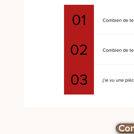
01
Combien de te
Les commandes
02
Combien de tem
Le délai de fa
de détail nous 
03
j'ai vu une piè
Des commandes 
Con