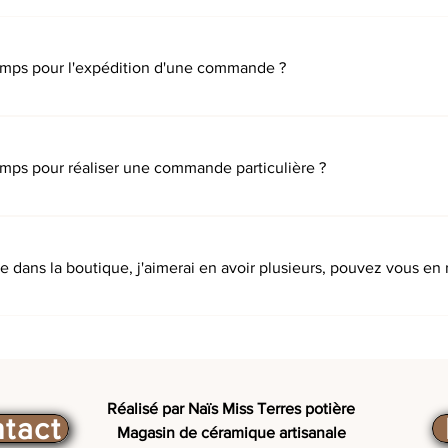
mps pour l'expédition d'une commande ?
 sont expédiées dans un maximum de 2 jours ouvrés.
ps pour réaliser une commande particulière ?
brication est d'un mois minimum, le temps de séchage est import
contacter.
ce dans la boutique, j'aimerai en avoir plusieurs, pouvez vous en 
particulières peuvent être réalisées, pour plus de renseigneme
Réalisé par Naïs Miss Terres potière
tact
Magasin de céramique artisanale