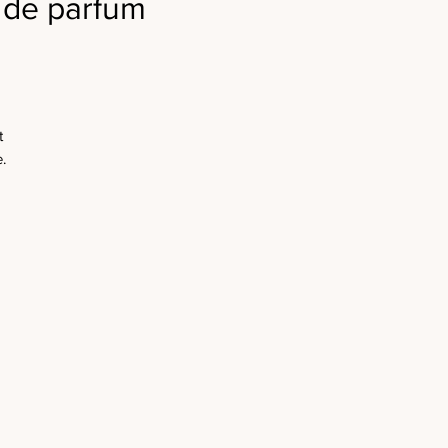
r de parfum
t
.
t