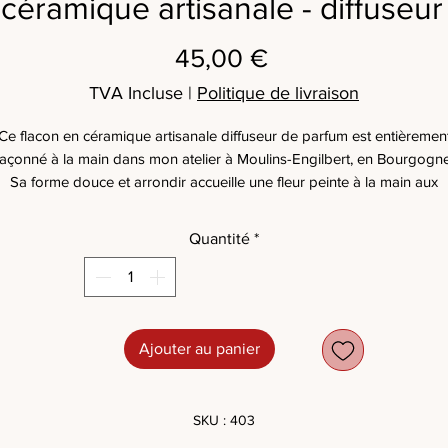
céramique artisanale - diffuseu
Prix
45,00 €
TVA Incluse
|
Politique de livraison
Ce flacon en céramique artisanale diffuseur de parfum est entièremen
façonné à la main dans mon atelier à Moulins-Engilbert, en Bourgogne
Sa forme douce et arrondir accueille une fleur peinte à la main aux
nuances de bleu, révélant un travail minutieux et délicat. Le bouchon,
sculpté comme une corolle ouverte, prolonge naturellement le décor e
Quantité
*
apporte relief et poésie à l'ensemble.
Les variations de couleur et de texture rendent cette pièce unique.
Ce flacon trouve naturellement sa place dans un intérieur chaleureux,
minimaliste ou Wabi-Sabi.
Ajouter au panier
SKU : 403