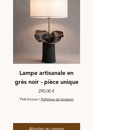
Lampe artisanale en
Lampe décorat
grès noir - pièce unique
artisanale "coqu
Prix
290,00 €
TVA Incluse
|
Politique de livraison
TVA Incluse
Ajouter au panier