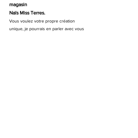
magasin
Naïs Miss Terres.
Vous voulez votre propre création
unique, je pourrais en parler avec vous
pour vous faire une création
sur-mesure.
Pourquoi choisir une lampe
artisanale ?
Chaque lampe est réalisée à la main
dans mon atelier, du modelage à
l'émaillage, jusqu'à la cuisson haute
température.
Ce processus artisanal donne
naissance à des pièces uniques,
marquées par la matière et le geste.