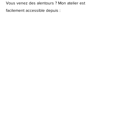
Vous venez des alentours ? Mon atelier est
facilement accessible depuis :
Nevers - (45 min
Autun - (40 min)
Decize - (35 min)
Luzy - (35 min)
Château-Chinon - (20 min)
Voir le magasin
Découvrez des pièces uniques
façonnées à la main et laissez
entrer la matière dans votre
intérieur