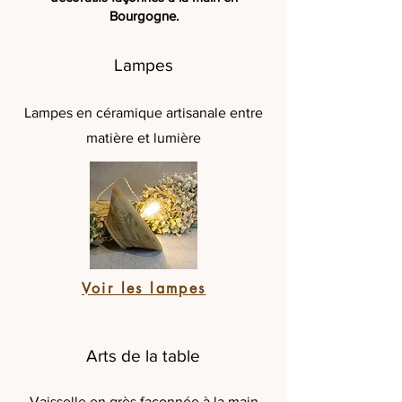
Bourgogne.
Lampes
Une céramique
Lampes en céramique artisanale entre
sensible et durable
matière et lumière
Voir les lampes
Arts de la table
Vaisselle en grès façonnée à la main